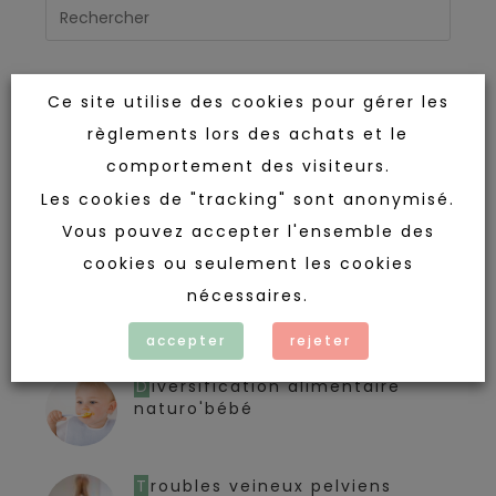
Ce site utilise des cookies pour gérer les
règlements lors des achats et le
dernières publications
comportement des visiteurs.
Education thérapeutique du
Les cookies de "tracking" sont anonymisé.
patient – ETP
Vous pouvez accepter l'ensemble des
cookies ou seulement les cookies
DU Partenariat patients – pro
nécessaires.
de santé (semaine 1)
accepter
rejeter
Diversification alimentaire
naturo'bébé
Troubles veineux pelviens