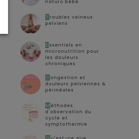
naturo'bébé
Troubles veineux
pelviens
Essentiels en
micronutrition pour
les douleurs
chroniques
Congestion et
douleurs pelviennes &
périnéales
Méthodes
d'observation du
cycle et
symptothermie
Qu'est-ce que