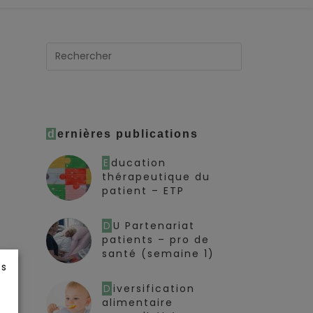
dernières publications
Education
thérapeutique du
patient – ETP
DU Partenariat
patients – pro de
santé (semaine 1)
ts
Diversification
alimentaire